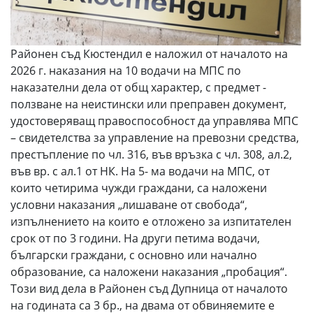
Районен съд Кюстендил е наложил от началото на
2026 г. наказания на 10 водачи на МПС по
наказателни дела от общ характер, с предмет -
ползване на неистински или преправен документ,
удостоверяващ правоспособност да управлява МПС
– свидетелства за управление на превозни средства,
престъпление по чл. 316, във връзка с чл. 308, ал.2,
във вр. с ал.1 от НК. На 5- ма водачи на МПС, от
които четирима чужди граждани, са наложени
условни наказания „лишаване от свобода“,
изпълнението на които е отложено за изпитателен
срок от по 3 години. На други петима водачи,
български граждани, с основно или начално
образование, са наложени наказания „пробация“.
Този вид дела в Районен съд Дупница от началото
на годината са 3 бр., на двама от обвиняемите е