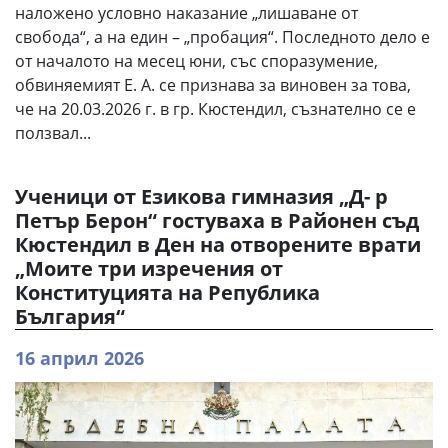
наложено условно наказание „лишаване от
свобода“, а на един – „пробация“. Последното дело е
от началото на месец юни, със споразумение,
обвиняемият Е. А. се признава за виновен за това,
че на 20.03.2026 г. в гр. Кюстендил, съзнателно се е
ползвал...
Ученици от Езикова гимназия „Д- р
Петър Берон“ гостуваха в Районен съд
Кюстендил в Ден на отворените врати
„Моите три изречения от
Конституцията на Република
България“
16 април 2026