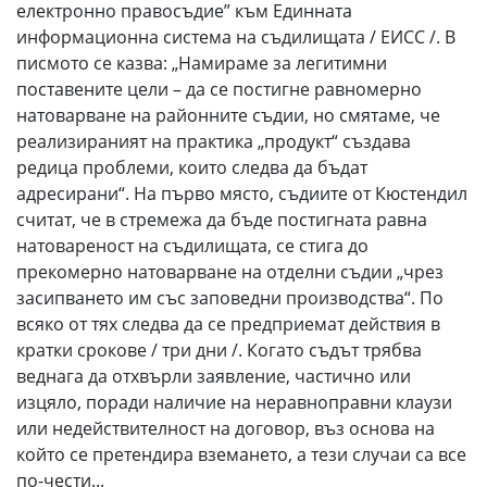
електронно правосъдие” към Единната
информационна система на съдилищата / ЕИСС /. В
писмото се казва: „Намираме за легитимни
поставените цели – да се постигне равномерно
натоварване на районните съдии, но смятаме, че
реализираният на практика „продукт“ създава
редица проблеми, които следва да бъдат
адресирани“. На първо място, съдиите от Кюстендил
считат, че в стремежа да бъде постигната равна
натовареност на съдилищата, се стига до
прекомерно натоварване на отделни съдии „чрез
засипването им със заповедни производства“. По
всяко от тях следва да се предприемат действия в
кратки срокове / три дни /. Когато съдът трябва
веднага да отхвърли заявление, частично или
изцяло, поради наличие на неравноправни клаузи
или недействителност на договор, въз основа на
който се претендира вземането, а тези случаи са все
по-чести...