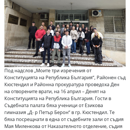
Под надслов „Моите три изречения от
Конституцията на Република България“, Районен съд
Кюстендил и Районна прокуратура проведоха Ден
на отворените врати, на 16 април – Денят на
Конституцията на Република България. Гости в
Съдебната палата бяха ученици от Езикова
гимназия „Д- р Петър Берон“ в гр. Кюстендил. Те
бяха посрещнати в една от съдебните зали от съдия
Мая Миленкова от Наказателното отделение, съдия