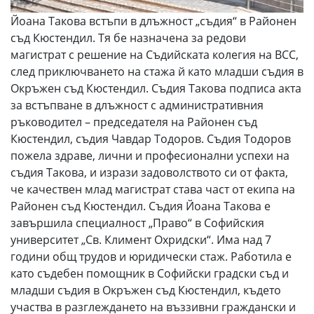
Йоана Такова встъпи в длъжност „съдия“ в Районен
съд Кюстендил. Тя бе назначена за редови
магистрат с решение на Съдийската колегия на ВСС,
след приключването на стажа й като младши съдия в
Окръжен съд Кюстендил. Съдия Такова подписа акта
за встъпване в длъжност с административния
ръководител – председателя на Районен съд
Кюстендил, съдия Чавдар Тодоров. Съдия Тодоров
пожела здраве, лични и професионални успехи на
съдия Такова, и изрази задоволството си от факта,
че качествен млад магистрат става част от екипа на
Районен съд Кюстендил. Съдия Йоана Такова е
завършила специалност „Право“ в Софийския
университет „Св. Климент Охридски“. Има над 7
години общ трудов и юридически стаж. Работила е
като съдебен помощник в Софийски градски съд и
младши съдия в Окръжен съд Кюстендил, където
участва в разглеждането на въззивни граждански и