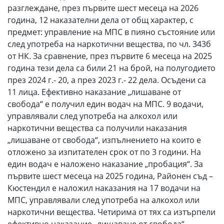
разглеждане, през първите шест месеца на 2026
година, 12 наказателни дела от общ характер, с
предмет: управление на МПС в пияно състояние или
след употреба на наркотични вещества, по чл. 343б
от НК. За сравнение, през първите 6 месеца на 2025
година тези дела са били 21 на брой, на полугодието
през 2024 г.- 20, а през 2023 г.- 22 дела. Осъдени са
11 лица. Ефективно наказание „лишаване от
свобода“ е получил един водач на МПС. 9 водачи,
управлявали след употреба на алкохол или
наркотични вещества са получили наказания
„лишаване от свобода“, изпълнението на които е
отложено за изпитателен срок от по 3 години. На
един водач е наложено наказание „пробация“. За
първите шест месеца на 2025 година, Районен съд –
Кюстендил е наложил наказания на 17 водачи на
МПС, управлявали след употреба на алкохол или
наркотични вещества. Четирима от тях са изтърпели
ефективно наказание „лишаване от свобода“...