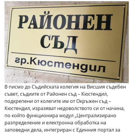
В писмо до Съдийската колегия на Висшия съдебен
съвет, съдиите от Районен съд – Кюстендил,
подкрепени от колегите им от Окръжен съд –
Кюстендил, изразяват недоволството си от начина,
по който функционира модул „Централизирано
разпределение и електронна обработка на
заповедни дела, интегриран с Единния портал за