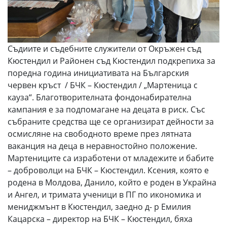
Съдиите и съдебните служители от Окръжен съд
Кюстендил и Районен съд Кюстендил подкрепиха за
поредна година инициативата на Българския
червен кръст / БЧК – Кюстендил / „Мартеница с
кауза“. Благотворителната фондонабирателна
кампания е за подпомагане на децата в риск. Със
събраните средства ще се организират дейности за
осмисляне на свободното време през лятната
ваканция на деца в неравностойно положение.
Мартениците са изработени от младежите и бабите
– доброволци на БЧК – Кюстендил. Ксения, която е
родена в Молдова, Данило, който е роден в Украйна
и Ангел, и тримата ученици в ПГ по икономика и
мениджмънт в Кюстендил, заедно д- р Емилия
Кацарска – директор на БЧК – Кюстендил, бяха