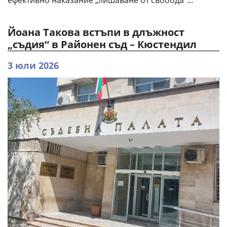
Йоана Такова встъпи в длъжност
„съдия“ в Районен съд – Кюстендил
3 юли 2026