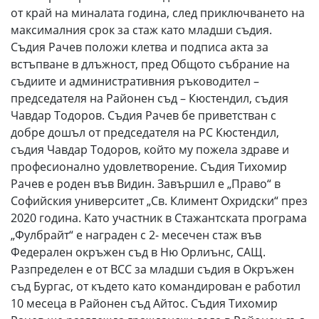
от край на миналата година, след приключването на
максималния срок за стаж като младши съдия.
Съдия Рачев положи клетва и подписа акта за
встъпване в длъжност, пред Общото събрание на
съдиите и административния ръководител –
председателя на Районен съд – Кюстендил, съдия
Чавдар Тодоров. Съдия Рачев бе приветстван с
добре дошъл от председателя на РС Кюстендил,
съдия Чавдар Тодоров, който му пожела здраве и
професионално удовлетворение. Съдия Тихомир
Рачев е роден във Видин. Завършил е „Право“ в
Софийския университет „Св. Климент Охридски“ през
2020 година. Като участник в Стажантската програма
„Фулбрайт“ е награден с 2- месечен стаж във
Федерален окръжен съд в Ню Орлиънс, САЩ.
Разпределен е от ВСС за младши съдия в Окръжен
съд Бургас, от където като командирован е работил
10 месеца в Районен съд Айтос. Съдия Тихомир