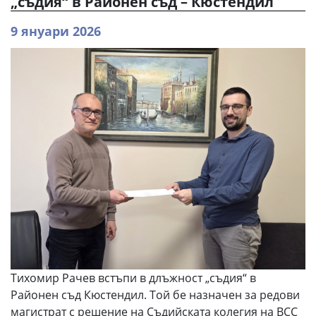
„съдия“ в Районен съд – Кюстендил
9 януари 2026
Тихомир Рачев встъпи в длъжност „съдия“ в
Районен съд Кюстендил. Той бе назначен за редови
магистрат с решение на Съдийската колегия на ВСС