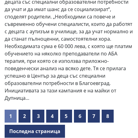
децата със специални образователни потребности
да учат и да имат шанс да се социализират“,
споделят родители. „Необходими са повече и
съвременно обучени специалисти, които да работят
с децата с аутизъм в училище, за да учат нормално и
да станат пълноценни, самостоятелни хора.
Необходимата сума е 60 000 лева, с която ще платим
обучението на няколко преподаватели по АБА
терапия, при която се използва приложно-
поведенчески анализ на всяко дете. Тя се прилага
успешно в Център за деца със специални
образователни потребности в Благоевград.
Инициативата за тази кампания е на майки от
Дупница...
1
2
3
4
5
6
7
8
Последна страница