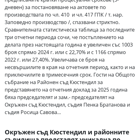
дневен) за постановяване на актовете по
производствата по чл. 410 и чл. 417 ГПК / т. нар.
Заповедно производство /, спазвани стриктно.
Сравнителната статистическа таблица за последните
три отчетни периода сочи, че постъплението на
делата през настоящата година е увеличен със 1003
броя спрямо 2024 г. или с 22,70% и с 1166 спрямо
2022 г. или 27,40%. Увеличава се броя на
несвършилите в края на отчетния период, както и на
приключилите в тримесечния срок. Гости на Общото
събрание на Районен съд Кюстендил за
представянето на отчетния доклад за 2025 година
бяха председателят и зам.- председателят на
Окръжен съд Кюстендил, съдия Пенка Братанова и
съдия Росица Савова...
Окръжен съд Кюстендил и районните
съдилища представят уникална по