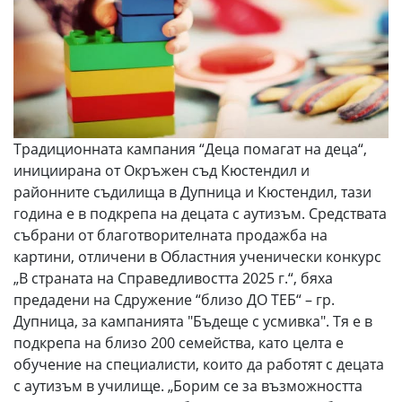
Традиционната кампания “Деца помагат на деца“,
инициирана от Окръжен съд Кюстендил и
районните съдилища в Дупница и Кюстендил, тази
година е в подкрепа на децата с аутизъм. Средствата
събрани от благотворителната продажба на
картини, отличени в Областния ученически конкурс
„В страната на Справедливостта 2025 г.“, бяха
предадени на Сдружение “близо ДО ТЕБ“ – гр.
Дупница, за кампанията "Бъдеще с усмивка". Тя е в
подкрепа на близо 200 семейства, като целта е
обучение на специалисти, които да работят с децата
с аутизъм в училище. „Борим се за възможността