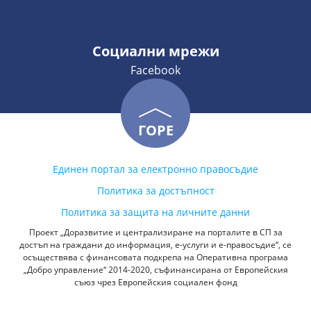
Социални мрежи
Facebook
ГОРЕ
Единен портал за електронно правосъдие
Политика за достъпност
Политика за защита на личните данни
Проект „Доразвитие и централизиране на порталите в СП за
достъп на граждани до информация, е-услуги и е-правосъдие“, се
осъществява с финансовата подкрепа на Оперативна програма
„Добро управление“ 2014-2020, съфинансирана от Европейския
съюз чрез Европейския социален фонд