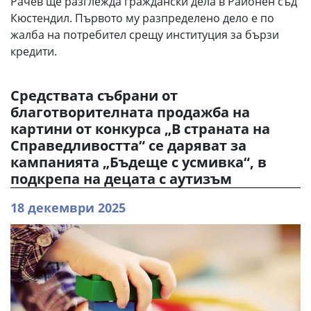
Рачев ще разглежда граждански дела в Районен съд
Кюстендил. Първото му разпределено дело е по
жалба на потребител срещу институция за бързи
кредити.
Средствата събрани от
благотворителната продажба на
картини от конкурса „В страната на
Справедливостта“ се даряват за
кампанията „Бъдеще с усмивка“, в
подкрепа на децата с аутизъм
18 декември 2025