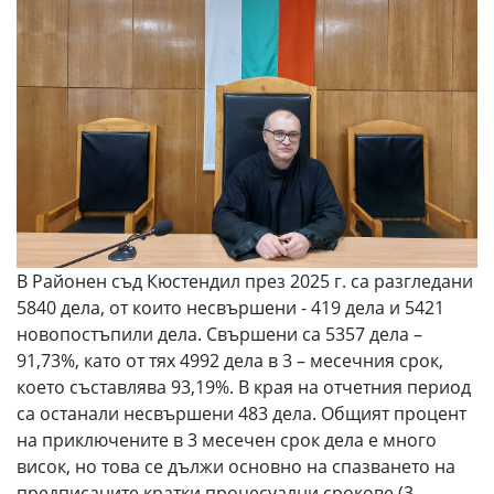
В Районен съд Кюстендил през 2025 г. са разгледани
5840 дела, от които несвършени - 419 дела и 5421
новопостъпили дела. Свършени са 5357 дела –
91,73%, като от тях 4992 дела в 3 – месечния срок,
което съставлява 93,19%. В края на отчетния период
са останали несвършени 483 дела. Общият процент
на приключените в 3 месечен срок дела е много
висок, но това се дължи основно на спазването на
предписаните кратки процесуални срокове (3-