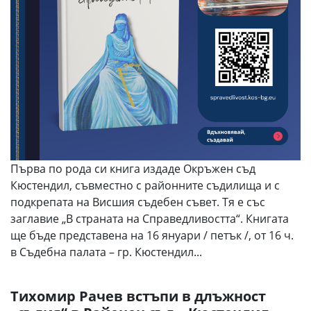
Първа по рода си книга издаде Окръжен съд
Кюстендил, съвместно с районните съдилища и с
подкрепата на Висшия съдебен съвет. Тя е със
заглавие „В страната на Справедливостта“. Книгата
ще бъде представена на 16 януари / петък /, от 16 ч.
в Съдебна палата – гр. Кюстендил...
Тихомир Рачев встъпи в длъжност