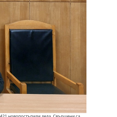
и 5421 новопостъпили дела. Свършени са