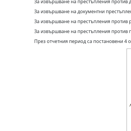
За извършване на престъпления против д
За извършване на документни престъплени
За извършване на престъпления против ре
За извършване на престъпления против пр
През отчетния период са постановени 4 о