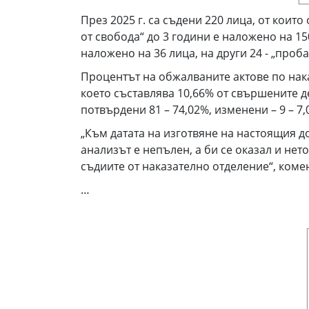
През 2025 г. са съдени 220 лица, от коит
от свобода“ до 3 години е наложено на 150
наложено на 36 лица, на други 24 - „проб
Процентът на обжалваните актове по наказ
което съставлява 10,66% от свършените д
потвърдени 81 – 74,02%, изменени – 9 – 7,
„Към датата на изготвяне на настоящия д
анализът е непълен, а би се оказал и нет
съдиите от наказателно отделение“, коме
…