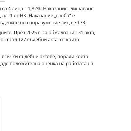
и са 4 лица – 1,82%. Наказание „лишаване
 ал. 1 от НК. Наказание „глоба“ е
съдените по споразумение лица е 173.
ите. През 2025 г. са обжалвани 131 акта,
онтрол 127 съдебни акта, от които
а всички съдебни актове, поради което
 даде положителна оценка на работата на