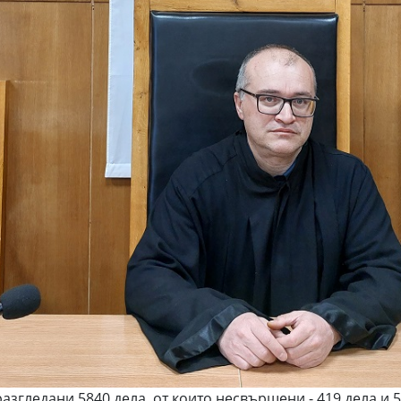
 разгледани 5840 дела, от които несвършени - 419 дела 