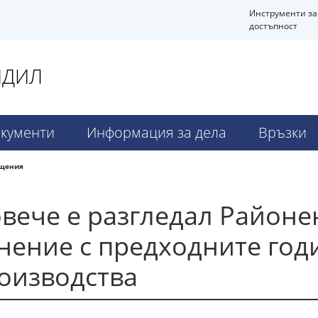
Инструменти за
достъпност
НДИЛ
кументи
Информация за дела
Връзки
бщения
овече е разгледал Район
авнение с предходните год
оизводства