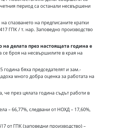
а отчетния период са останали несвършени
 на спазването на предписаните кратки
417 ГПК / т. нар. Заповедно производство
 на делата през настоящата година е
ва се броя на несвършилите в края на
 година бяха председателят и зам.-
адоха много добра оценка за работата на
а, че през цялата година съдът работи в
ела – 66,77%, следвани от НОХД – 17,60%,
417 от ГПК (заповедни производство) –