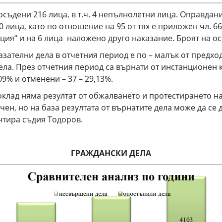
о осъдени 216 лица, в т.ч. 4 непълнолетни лица. Оправдан
 лица, като по отношение на 95 от тях е приложен чл. 66,
ация“ и на 6 лица наложено друго наказание. Броят на о
ателни дела в отчетния период е по – малък от предходн
ела. През отчетния период са върнати от инстанционен к
09% и отменени – 37 – 29,13%.
оклад няма резултат от обжалването и протестирането н
очен, но на база резултата от върнатите дела може да се
нтира съдия Тодоров.
ГРАЖДАНСКИ ДЕЛА