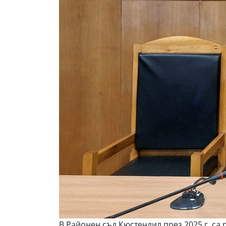
В Районен съд Кюстендил през 2025 г. са