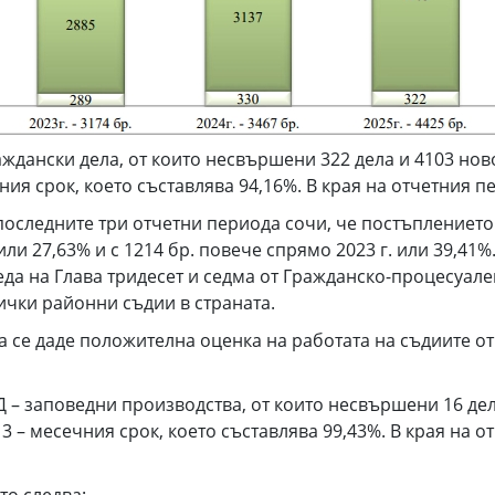
граждански дела, от които несвършени 322 дела и 4103 но
ечния срок, което съставлява 94,16%. В края на отчетния
оследните три отчетни периода сочи, че постъплението на
. или 27,63% и с 1214 бр. повече спрямо 2023 г. или 39,4
да на Глава тридесет и седма от Гражданско-процесуален 
чки районни съдии в страната.
 се даде положителна оценка на работата на съдиите от
ЧГД – заповедни производства, от които несвършени 16 де
 в 3 – месечния срок, което съставлява 99,43%. В края н
то следва: