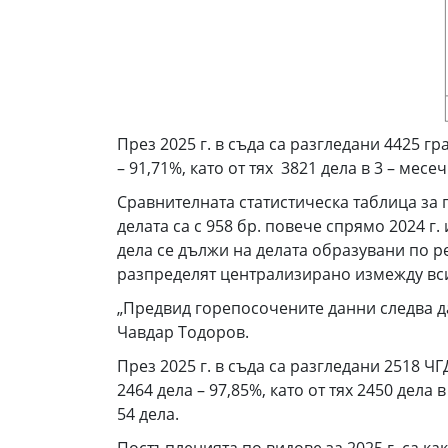
През 2025 г. в съда са разгледани 4425 
– 91,71%, като от тях 3821 дела в 3 – мес
Сравнителната статистическа таблица за п
делата са с 958 бр. повече спрямо 2024 г
дела се дължи на делата образувани по ре
разпределят централизирано измежду вси
„Предвид горепосочените данни следва да
Чавдар Тодоров.
През 2025 г. в съда са разгледани 2518 
2464 дела – 97,85%, като от тях 2450 дела
54 дела.
Постъпленията по видове за 2025 г. са как