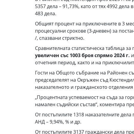
5357 дела – 91,73%, като от тях 4992 дела
483 дела.
Общият процент на приключените в 3 месе
процесуални срокове (3-дневен) за постан
/, спазвани стриктно.
Сравнителната статистическа таблица за 
увеличен със 1003 броя спрямо 2024 г.
и
отчетния период, както и на приключилит
Гости на Общото събрание на Районен съд
председателят на Окръжен съд Кюстендил,
наказателното и гражданското отделения 
„Процентната успеваемост на съда за горн
намален съдийски състав“, коментира пре
От постъпилите 1318 наказателните дела п
АНД – 9,94%, % и др.
От постъпилите 3137 граждански дела през