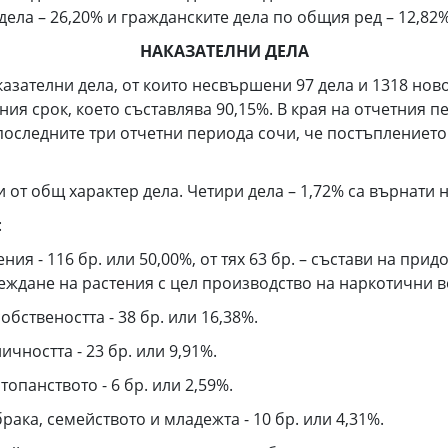
дела – 26,20% и гражданските дела по общия ред – 12,82%
НАКАЗАТЕЛНИ ДЕЛА
аказателни дела, от които несвършени 97 дела и 1318 но
сечния срок, което съставлява 90,15%. В края на отчетния
последните три отчетни периода сочи, че постъплението 
и от общ характер дела. Четири дела – 1,72% са върнати 
:
я - 116 бр. или 50,00%, от тях 63 бр. – състави на при
глеждане на растения с цел производство на наркотични 
бствеността - 38 бр. или 16,38%.
чността - 23 бр. или 9,91%.
опанството - 6 бр. или 2,59%.
ака, семейството и младежта - 10 бр. или 4,31%.