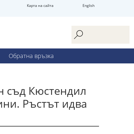
Карта на сайта
English
Обратна връзка
ен съд Кюстендил
ини. Ръстът идва