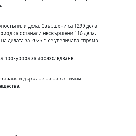
.
вопостъпили дела. Свършени са 1299 дела
 период са останали несвършени 116 дела.
на делата за 2025 г. се увеличава спрямо
на прокурора за доразследване.
добиване и държане на наркотични
вещества.