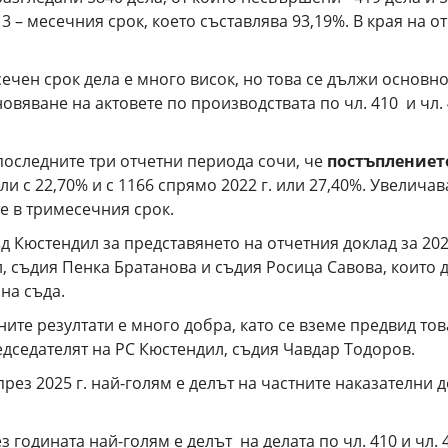
 в 3 – месечния срок, което съставлява 93,19%. В края н
чен срок дела е много висок, но това се дължи основно
овяване на актовете по производствата по чл. 410 и чл. 
последните три отчетни периода сочи, че
постъплението
ли с 22,70% и с 1166 спрямо 2022 г. или 27,40%. Увелича
е в тримесечния срок.
 Кюстендил за представянето на отчетния доклад за 2025
 съдия Пенка Братанова и съдия Росица Савова, които д
на съда.
ите резултати е много добра, като се вземе предвид тов
дседателят на РС Кюстендил, съдия Чавдар Тодоров.
рез 2025 г. най-голям е делът на частните наказателни д
 годината най-голям е делът на делата по чл. 410 и чл. 