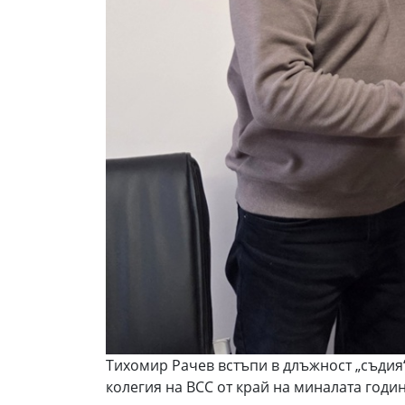
Тихомир Рачев встъпи в длъжност „съдия“
колегия на ВСС от край на миналата годи