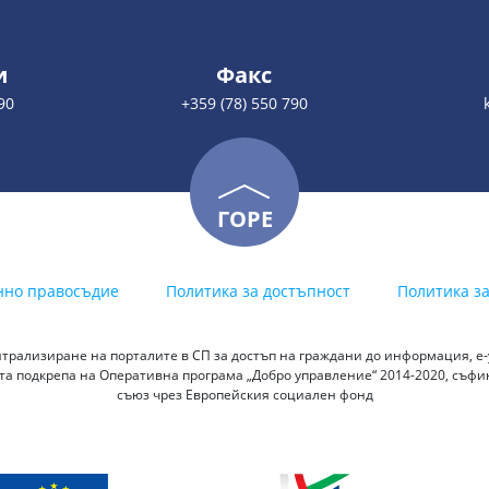
и
Факс
90
+359 (78) 550 790
ГОРЕ
нно правосъдие
Политика за достъпност
Политика з
трализиране на порталите в СП за достъп на граждани до информация, е-у
а подкрепа на Оперативна програма „Добро управление“ 2014-2020, съф
съюз чрез Европейския социален фонд