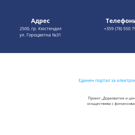
Адрес
Телефон
2500, гр. Кюстендил
+359 (78) 550 7
ул. Гороцветна №31
Единен портал за електро
Проект „Доразвитие и цен
осъществява с финансоват