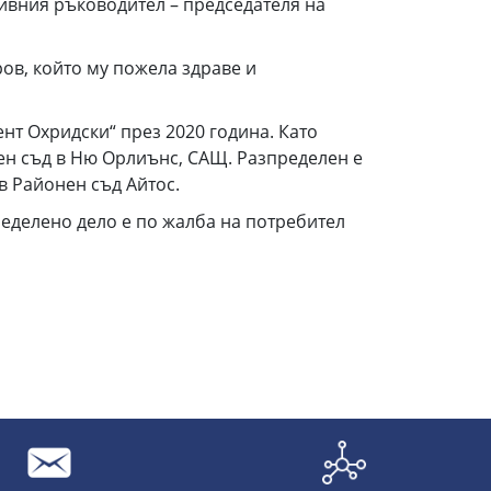
тивния ръководител – председателя на
ов, който му пожела здраве и
нт Охридски“ през 2020 година. Като
жен съд в Ню Орлиънс, САЩ. Разпределен е
в Районен съд Айтос.
еделено дело е по жалба на потребител