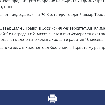
ъжност, пред Общото събрание на съдиите и администра
Тодоров.
л от председателя на РС Кюстендил, съдия Чавдар Тодор
Завършил е „Право“ в Софийския университет „Св. Климе
айт“ е награден с 2- месечен стаж във Федерален окръ
ргас, от където като командирован е работил 10 месеца 
ански дела в Районен съд Кюстендил. Първото му разпр