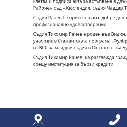
клетва и подписа акта за встъпване в дл
Районен съд – Кюстендил, съдия Чавдар 
Съдия Рачев бе приветстван с добре дошъ
професионално удовлетворение.
Съдия Тихомир Рачев е роден във Видин. 
участник в Стажантската програма „Фулбр
от ВСС за младши съдия в Окръжен съд Бу
Съдия Тихомир Рачев ще разглежда гражд
срещу институция за бързи кредити.