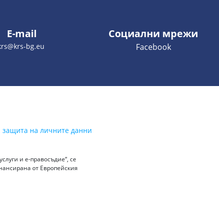
E-mail
Социални мрежи
krs@krs-bg.eu
Facebook
а защита на личните данни
слуги и е-правосъдие“, се
инансирана от Европейския