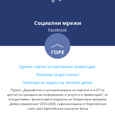
Социални мрежи
Facebook
ГОРЕ
Единен портал за електронно правосъдие
Политика за достъпност
Политика за защита на личните данни
Проект „Доразвитие и централизиране на порталите в СП за
достъп на граждани до информация, е-услуги и е-правосъдие“, се
осъществява с финансовата подкрепа на Оперативна програма
„Добро управление“ 2014-2020, съфинансирана от Европейския
съюз чрез Европейския социален фонд