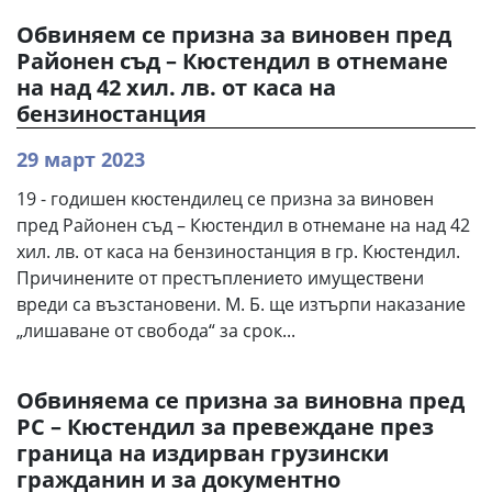
Обвиняем се призна за виновен пред
Районен съд – Кюстендил в отнемане
на над 42 хил. лв. от каса на
бензиностанция
29 март 2023
19 - годишен кюстендилец се призна за виновен
пред Районен съд – Кюстендил в отнемане на над 42
хил. лв. от каса на бензиностанция в гр. Кюстендил.
Причинените от престъплението имуществени
вреди са възстановени. М. Б. ще изтърпи наказание
„лишаване от свобода“ за срок...
Обвиняема се призна за виновна пред
РС – Кюстендил за превеждане през
граница на издирван грузински
гражданин и за документно