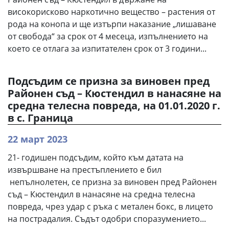
високорисково наркотично вещество – растения от
рода на конопа и ще изтърпи наказание „лишаване
от свобода“ за срок от 4 месеца, изпълнението на
което се отлага за изпитателен срок от 3 години...
Подсъдим се призна за виновен пред
Районен съд – Кюстендил в нанасяне на
средна телесна повреда, на 01.01.2020 г.
в с. Граница
22 март 2023
21- годишен подсъдим, който към датата на
извършване на престъплението е бил
непълнолетен, се призна за виновен пред Районен
съд – Кюстендил в нанасяне на средна телесна
повреда, чрез удар с ръка с метален бокс, в лицето
на пострадалия. Съдът одобри споразумението...