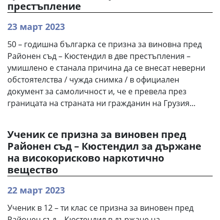
престъпление
23 март 2023
50 – годишна българка се призна за виновна пред
Районен съд – Кюстендил в две престъпления –
умишлено е станала причина да се внесат неверни
обстоятелства / чужда снимка / в официален
документ за самоличност и, че е превела през
границата на страната ни гражданин на Грузия...
Ученик се призна за виновен пред
Районен съд – Кюстендил за държане
на високорисково наркотично
вещество
22 март 2023
Ученик в 12 – ти клас се призна за виновен пред
Районен съд – Кюстендил в държане на