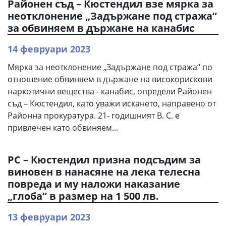
Районен съд – Кюстендил взе мярка за
неотклонение „Задържане под стража“
за обвиняем в държане на канабис
14 февруари 2023
Мярка за неотклонение „Задържане под стража“ по
отношение обвиняем в държане на високорискови
наркотични вещества - канабис, определи Районен
съд – Кюстендил, като уважи искането, направено от
Районна прокуратура. 21- годишният В. С. е
привлечен като обвиняем...
РС – Кюстендил призна подсъдим за
виновен в нанасяне на лека телесна
повреда и му наложи наказание
„глоба“ в размер на 1 500 лв.
13 февруари 2023