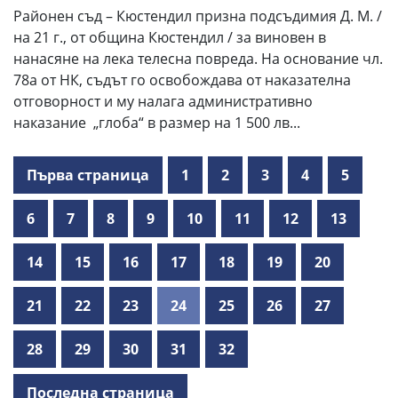
Районен съд – Кюстендил призна подсъдимия Д. М. /
на 21 г., от община Кюстендил / за виновен в
нанасяне на лека телесна повреда. На основание чл.
78а от НК, съдът го освобождава от наказателна
отговорност и му налага административно
наказание „глоба“ в размер на 1 500 лв...
Първа страница
1
2
3
4
5
6
7
8
9
10
11
12
13
14
15
16
17
18
19
20
21
22
23
24
25
26
27
28
29
30
31
32
Последна страница