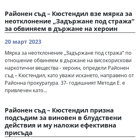
Районен съд – Кюстендил взе мярка за
неотклонение „Задържане под стража“
за обвиняем в държане на хероин
20 март 2023
Мярка за неотклонение „Задържане под стража“ по
отношение обвиняем в държане на високорискови
наркотични вещества - хероин, определи Районен
съд – Кюстендил, като уважи искането, направено от
Районна прокуратура. 37- годишният Методи Е. е
привлечен като...
Районен съд – Кюстендил призна
подсъдим за виновен в блудствени
действия и му наложи ефективна
присъда