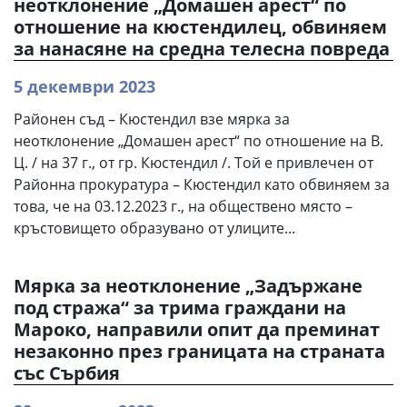
неотклонение „Домашен арест“ по
отношение на кюстендилец, обвиняем
за нанасяне на средна телесна повреда
5 декември 2023
Районен съд – Кюстендил взе мярка за
неотклонение „Домашен арест“ по отношение на В.
Ц. / на 37 г., от гр. Кюстендил /. Той е привлечен от
Районна прокуратура – Кюстендил като обвиняем за
това, че на 03.12.2023 г., на обществено място –
кръстовището образувано от улиците...
Мярка за неотклонение „Задържане
под стража“ за трима граждани на
Мароко, направили опит да преминат
незаконно през границата на страната
със Сърбия