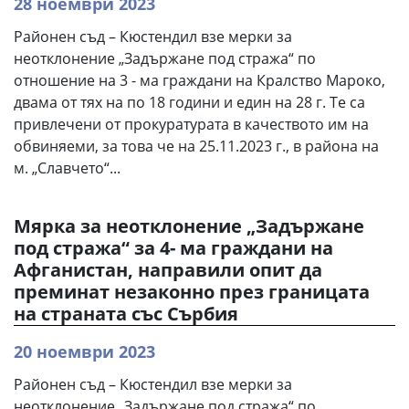
28 ноември 2023
Районен съд – Кюстендил взе мерки за
неотклонение „Задържане под стража“ по
отношение на 3 - ма граждани на Кралство Мароко,
двама от тях на по 18 години и един на 28 г. Те са
привлечени от прокуратурата в качеството им на
обвиняеми, за това че на 25.11.2023 г., в района на
м. „Славчето“...
Мярка за неотклонение „Задържане
под стража“ за 4- ма граждани на
Афганистан, направили опит да
преминат незаконно през границата
на страната със Сърбия
20 ноември 2023
Районен съд – Кюстендил взе мерки за
неотклонение „Задържане под стража“ по