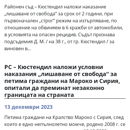
Районен съд – Кюстендил наложи наказание
„лишаване от свобода“ за срок от 2 години, при
първоначален „строг“ режим на изтърпяване, по
отношение на обвиняем в 6 кражби от автомобили,
в условията на опасен рецидив. Съдът признава
подсъдимия Д. М. / на 38 г., от гр. Кюстендил / за
виновен в...
РС – Кюстендил наложи условни
наказания „лишаване от свобода“ за
петима граждани на Мароко и Сирия,
опитали да преминат незаконно
границата на страната
13 декември 2023
Петима граждани на Кралство Мароко с Сирия, след
които е едно непълнолетно момче, родено 2008 г. се