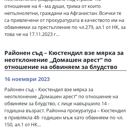
отношение на 4 - ма души, трима от които
непълнолетни, граждани на Афганистан. Всички те
са привлечени от прокуратурата в качеството им на
обвиняеми за престъпление по чл.279, ал.1 от НК, за
това че на 17.11.2023 г...
Районен съд – Кюстендил взе мярка за
неотклонение „Домашен арест“ по
отношение на обвиняем за блудство
16 ноември 2023
Районен съд – Кюстендил взе мярка за
неотклонение „Домашен арест“ по отношение на
обвиняем за блудство, с лице навършило 14 -
годишна възраст. Районна прокуратура – Кюстендил
е привлякла 48- годишен мъж като обвиняем по чл.
150, ал.1 от НК...