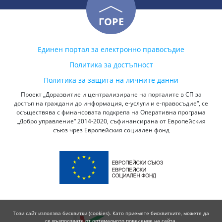
ГОРЕ
Единен портал за електронно правосъдие
Политика за достъпност
Политика за защита на личните данни
Проект „Доразвитие и централизиране на порталите в СП за
достъп на граждани до информация, е-услуги и е-правосъдие“, се
осъществява с финансовата подкрепа на Оперативна програма
„Добро управление“ 2014-2020, съфинансирана от Европейския
съюз чрез Европейския социален фонд
Този сайт използва бисквитки (cookies). Като приемете бисквитките, можете да
се възползвате от оптималното поведение на сайта.