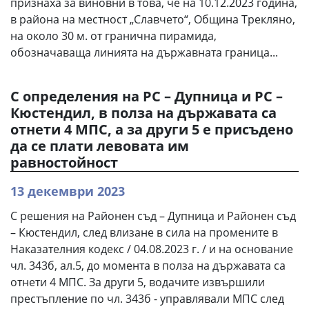
признаха за виновни в това, че на 10.12.2023 година,
в района на местност „Славчето“, Община Трекляно,
на около 30 м. от гранична пирамида,
обозначаваща линията на държавната граница...
С определения на РС – Дупница и РС –
Кюстендил, в полза на държавата са
отнети 4 МПС, а за други 5 е присъдено
да се плати левовата им
равностойност
13 декември 2023
С решения на Районен съд – Дупница и Районен съд
– Кюстендил, след влизане в сила на промените в
Наказателния кодекс / 04.08.2023 г. / и на основание
чл. 343б, ал.5, до момента в полза на държавата са
отнети 4 МПС. За други 5, водачите извършили
престъпление по чл. 343б - управлявали МПС след