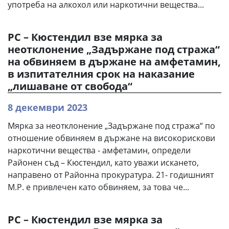
употреба на алкохол или наркотични вещества...
РС – Кюстендил взе мярка за
неотклонение „Задържане под стража“
на обвиняем в държане на амфетамин,
в изпитателния срок на наказание
„лишаване от свобода“
8 декември 2023
Мярка за неотклонение „Задържане под стража“ по
отношение обвиняем в държане на високорискови
наркотични вещества - амфетамин, определи
Районен съд – Кюстендил, като уважи искането,
направено от Районна прокуратура. 21- годишният
М.Р. е привлечен като обвиняем, за това че...
РС – Кюстендил взе мярка за