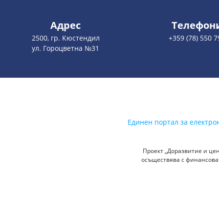
Адрес
Телефон
2500, гр. Кюстендил
+359 (78) 550 7
ул. Гороцветна №31
Единен портал за електро
Проект „Доразвитие и цен
осъществява с финансоват