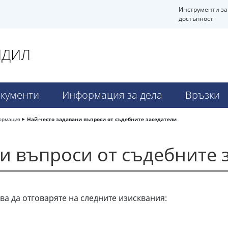
Инструменти за
достъпност
НДИЛ
кументи
Информация за дела
Връзки
ормация
Най-често задавани въпроси от съдебните заседатели
и въпроси от съдебните 
бва да отговаряте на следните изисквания:
,