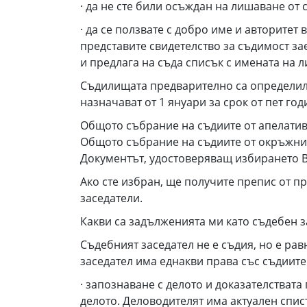
· да не сте били осъждан на лишаване от
· да се ползвате с добро име и авторитет
представите свидетелство за съдимост за
и предлага на съда списък с имената на 
Съдилищата предварително са определили
назначават от 1 януари за срок от пет год
Общото събрание на съдиите от апелатив
Общото събрание на съдиите от окръжния
Документът, удостоверяващ избирането Ви
Ако сте избран, ще получите препис от п
заседатели.
Какви са задълженията ми като съдебен з
Съдебният заседател не е съдия, но е ра
заседател има еднакви права със съдиите
· запознаване с делото и доказателствата 
делото. Деловодителят има актуален спис