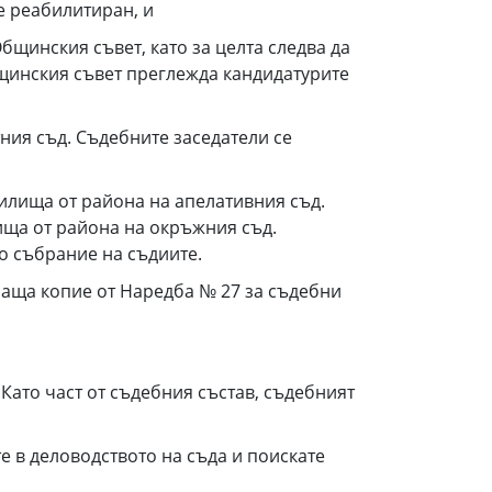
е реабилитиран, и
Общинския съвет, като за целта следва да
бщинския съвет преглежда кандидатурите
ния съд. Съдебните заседатели се
илища от района на апелативния съд.
ища от района на окръжния съд.
о събрание на съдиите.
праща копие от Наредба № 27 за съдебни
Като част от съдебния състав, съдебният
те в деловодството на съда и поискате