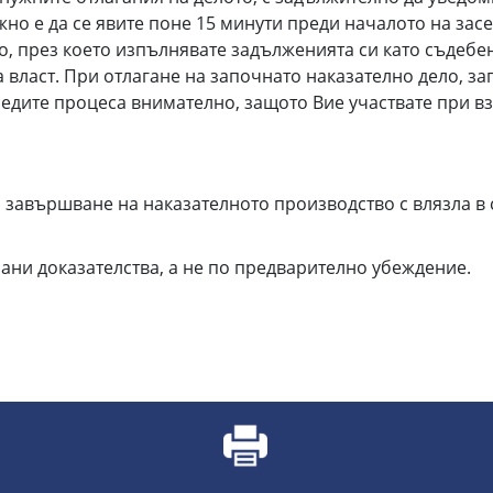
ажно е да се явите поне 15 минути преди началото на за
о, през което изпълнявате задълженията си като съдебен
власт. При отлагане на започнато наказателно дело, зап
едите процеса внимателно, защото Вие участвате при в
о завършване на наказателното производство с влязла в 
рани доказателства, а не по предварително убеждение.