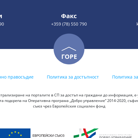
и
Факс
90
+359 (78) 550 790
ГОРЕ
нно правосъдие
Политика за достъпност
Политика з
трализиране на порталите в СП за достъп на граждани до информация, е-у
а подкрепа на Оперативна програма „Добро управление“ 2014-2020, съф
съюз чрез Европейския социален фонд