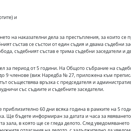
ртите) и
нето на наказателни дела за престъпления, за които се 
бният състав се състои от един съдия и двама съдебни з
обода, съдебният състав е трима съдебни заседатели и 
ел за период от 5 години. На Общото събрание на съдеб
5 до 9 членове (виж Наредба № 27, приложена към препис
ът осъществява връзка с председателя и административн
рудничи със съдиите и съдебните заседатели.
е приблизително 60 дни всяка година в рамките на 5 го
ка. Ще бъдете информиран за датата и часа за явяването
зала, в която ще се гледа делото. След уведомяването В
нужните отлагания на делото, с задължително да уведоми