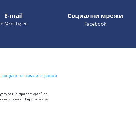
E-mail
Социални мрежи
krs@krs-bg.eu
Facebook
а защита на личните данни
слуги и е-правосъдие“, се
инансирана от Европейския