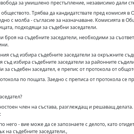
 свобода за умишлено престъпление, независимо дали ст
 в обществото. Трябва да кандидатствате пред комисия в 
едно с молба - съгласие за назначаване. Комисията в О
лицата, подходящи за съдебни заседатели.
 броя на съдебните заседатели, необходими за съответ
ини.
ния съд избира съдебните заседатели за окръжните съд
 съд избира съдебните заседатели за районните съдил
 за съдебен заседател, е препис от протокола от общот
ротокола по пощата. Заедно с преписа от протокола се 
аседател?
вностоен член на състава, разглеждащ и решаващ делата. 
:
по него - вие може да се запознаете с делото, като отиде
ък на съдебните заседатели.,