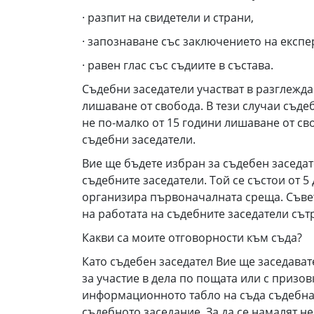
· разпит на свидетели и страни,
· запознаване със заключението на експе
· равен глас със съдиите в състава.
Съдебни заседатели участват в разглежда
лишаване от свобода. В тези случаи съде
не по-малко от 15 години лишаване от св
съдебни заседатели.
Вие ще бъдете избран за съдебен заседат
съдебните заседатели. Той се състои от 
организира първоначалната среща. Съвет
на работата на съдебните заседатели сът
Какви са моите отговорности към съда?
Като съдебен заседател Вие ще заседават
за участие в дела по пощата или с призов
информационното табло на съда съдебната 
съдебното заседание. За да се намалят не