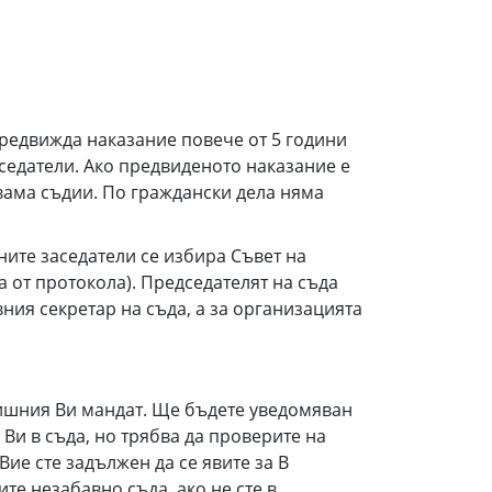
предвижда наказание повече от 5 години
аседатели. Ако предвиденото наказание е
двама съдии. По граждански дела няма
ните заседатели се избира Съвет на
а от протокола). Председателят на съда
ия секретар на съда, а за организацията
дишния Ви мандат. Ще бъдете уведомяван
 Ви в съда, но трябва да проверите на
ие сте задължен да се явите за В
те незабавно съда, ако не сте в