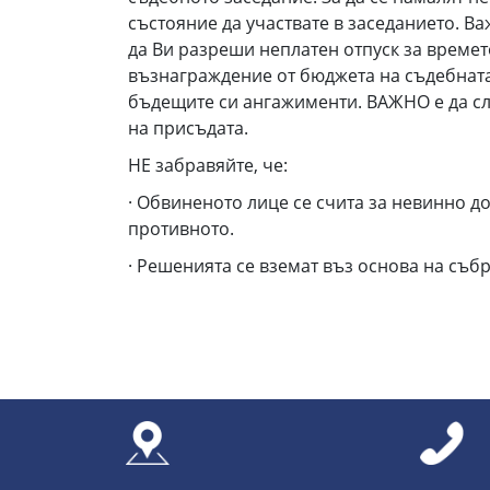
състояние да участвате в заседанието. В
да Ви разреши неплатен отпуск за времет
възнаграждение от бюджета на съдебната 
бъдещите си ангажименти. ВАЖНО е да сл
на присъдата.
НЕ забравяйте, че:
· Обвиненото лице се счита за невинно д
противното.
· Решенията се вземат въз основа на съб