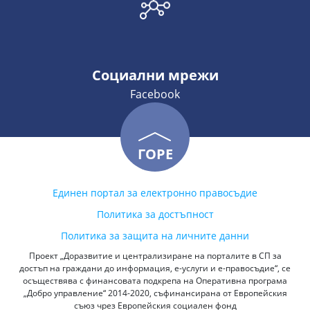
Социални мрежи
Facebook
ГОРЕ
Единен портал за електронно правосъдие
Политика за достъпност
Политика за защита на личните данни
Проект „Доразвитие и централизиране на порталите в СП за
достъп на граждани до информация, е-услуги и е-правосъдие“, се
осъществява с финансовата подкрепа на Оперативна програма
„Добро управление“ 2014-2020, съфинансирана от Европейския
съюз чрез Европейския социален фонд