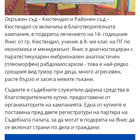
Окръжен съд – Кюстендил и Районен съд –
Кюстендил се включиха в Благотворителната
кампания, в подкрепа лечението на 14- годишния
Янис от гр. Кюстендил, ученик в 8- ми клас на ПГ по
икономика и мениджмънт. Янис е диагностициран с
паратестикуларен ембрионален анапластичен
(плеоморфен) рабдомиосарком - това е най-рядко
срещния вид тумор при деца, много агресивен,
расте бързо и засяга меките тъкани.
Съдиите и съдебните служители дариха средства в
благотворителните кутии, предоставени от
организаторите на кампанията. Една от кутиите е
поставена пред двете регистратури на партера на
Съдебната палата, за да могат в подкрепа на Янис да
се включат страни по дела и граждани.