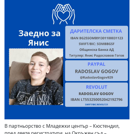
В партньорство с Младежки център – Кюстендил,
пред двете регистратури, на Окръжен съд –