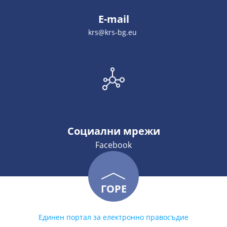
E-mail
krs@krs-bg.eu
Социални мрежи
Facebook
ГОРЕ
Единен портал за електронно правосъдие