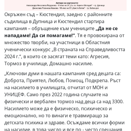
Окръжен съд – Кюстендил, заедно с районните
съдилища в Дупница и Кюстендил стартира
кампания – обръщение към учениците
„Да
не
се
нападаме!
Да
си помагаме!“
. Тя е провокирана от
множество творби, на участници в Областния
ученически конкурс „В страната на Справедливостта
2024 г.“, в които се засягат теми като: Агресия,
Тормоз в училище, Домашно насилие.
„Ключови думи в нашата кампания сред децата са:
Доброта, Приятел, Любов, Помощ, Подкрепа. Ръст
на насилието в училищата, отчитат от МОН и
УНИЦЕФ. Само през 2022 година случаите на
физически и вербален тормоз над деца са над 3300.
Насилието може да е физическо, психическо и
емоционално, но то винаги е травмиращо за
детската психика и здраве. Осъждаме всички форми
на насилие, в това число и все по - често срещания