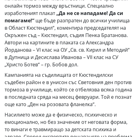
онлайн тормоз между връстници. Специално
изработеният плакат
„Да
не
се нападаме!
Да
си
помагаме!“
ще бъде разпратен до всички училища
в Област Кюстендил“, коментира председателят на
Окръжен съд – Кюстендил, съдия Пенка Братанова.
Автори на картините в плаката са Александра
Йорданова – VI клас на ОУ „Св. св. Кирил и Методий“
в Дупница и Десислава Иванова – VII клас на СУ
„Христо Ботев“ – гр. Бобов дол.
Кампанията на съдилищата от Кюстендилски
съдебен район е в унисон със Световния ден против
тормоза в училище, който се отбелязва всяка година
в последната сряда на месец февруари. Той е познат
още като „Ден на розовата фланелка“.
Насилието може да е физическо, психическо и
емоционално, но без значение от неговата форма,
то винаги е травмиращо за детската психика и
здраве. Според експертите решаването на проблема