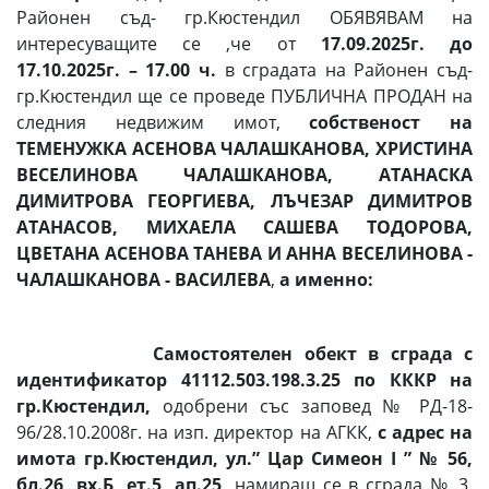
Районен съд- гр.Кюстендил ОБЯВЯВАМ на
интересуващите се ,че от
17.
09.2025г. до
17.10.2025г. – 17.00 ч.
в сградата на Районен съд-
гр.Кюстендил ще се проведе ПУБЛИЧНА ПРОДАН на
следния недвижим имот,
собственост на
ТЕМЕНУЖКА АСЕНОВА ЧАЛАШКАНОВА, ХРИСТИНА
ВЕСЕЛИНОВА ЧАЛАШКАНОВА, АТАНАСКА
ДИМИТРОВА ГЕОРГИЕВА, ЛЪЧЕЗАР ДИМИТРОВ
АТАНАСОВ, МИХАЕЛА САШЕВА ТОДОРОВА,
ЦВЕТАНА АСЕНОВА ТАНЕВА И АННА ВЕСЕЛИНОВА -
ЧАЛАШКАНОВА - ВАСИЛЕВА
,
а именно:
Самостоятелен обект в сграда с
идентификатор 41112.503.198.3.25 по КККР на
гр.Кюстендил,
одобрени със заповед № РД-18-
96/28.10.2008г. на изп. директор на АГКК,
с адрес на
имота
гр.Кюстендил, ул.” Цар Симеон І ” № 56,
бл.26, вх.Б, ет.5, ап.25,
намиращ се в сграда № 3,