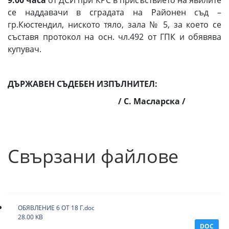
9.00 часа
от ДСИ при КРС в присъствието на явилите
се наддавачи в сградата на Районен съд –
гр.Кюстендил, ниското тяло, зала № 5, за което се
съставя протокол на осн. чл.492 от ГПК и обявява
купувач.
ДЪРЖАВЕН СЪДЕБЕН ИЗПЪЛНИТЕЛ:
/ С. Масларска /
Свързани файлове
ОБЯВЛЕНИЕ 6 ОТ 18 Г.doc
28.00 KB
DOC