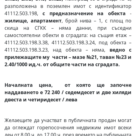
разположена в поземлен имот с идентификатор
41112.503.198,
с предназначение на обекта
-
жилище, апартамент
, брой нива – 1, с площ по
скица на СГКК – няма данни, при съседни
самостоятелни обекти в сградата: на същия етаж –
41112.503.198.3.38, 41112.503.198.3.24, под обекта –
41112.503.198.3.23, над обекта – няма,
ведно с
прилежащите му части – мазе
№21, таван №23 и
2.40/1000 ид.ч. от общите части на сградата.
Началната цена, от която ще започне
наддаването е 72 240 / седемдесет и две хиляди
двеста и четиридесет / лева
Желаещите да участват в публичната продан могат
да оглеждат горепосочения недвижим имот всеки
ден от 8.00 ч. до 17.00 ч. през времето на публичната