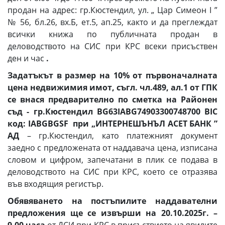
продан на адрес: гр.Кюстендил, ул. „ Цар Симеон І ”
№ 56, бл.26, вх.Б, ет.5, ап.25, както и да преглеждат
всички книжа по публичната продан в
деловодството на СИС при КРС всеки присъствен
ден и час
.
Задатъкът в размер на 10% от първоначалната
цена недвижимия имот, съгл. чл.489, ал.1 от ГПК
се внася предварително по сметка на Районен
съд - гр.Кюстендил
BG63
IABG74903300748700 BIC
код:
IABGBGSF при „ИНТЕРНЕШЪНЪЛ АСЕТ БАНК ”
АД
– гр.Кюстендил, като платежният документ
заедно с предложената от наддавача цена, изписана
словом и цифром, запечатани в плик се подава в
деловодството на СИС при КРС, което се отразява
във входящия регистър.
Обявяването на постъпилите наддавателни
предложения ще се извърши на 20.10.2025г. –