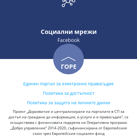
Социални мрежи
Facebook
ГОРЕ
Единен портал за електронно правосъдие
Политика за достъпност
Политика за защита на личните данни
Проект „Доразвитие и централизиране на порталите в СП за
достъп на граждани до информация, е-услуги и е-правосъдие“, се
осъществява с финансовата подкрепа на Оперативна програма
„Добро управление“ 2014-2020, съфинансирана от Европейския
съюз чрез Европейския социален фонд