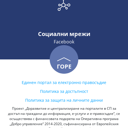
Социални мрежи
Facebook
ГОРЕ
Единен портал за електронно правосъдие
Политика за достъпност
Политика за защита на личните данни
Проект „Доразвитие и централизиране на порталите в СП за
достъп на граждани до информация, е-услуги и е-правосъдие“, се
осъществява с финансовата подкрепа на Оперативна програма
„Добро управление“ 2014-2020, съфинансирана от Европейския