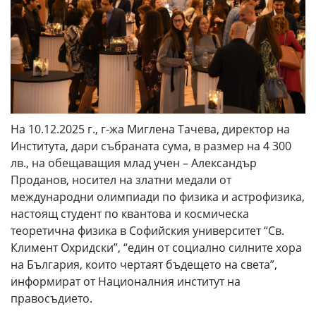
На 10.12.2025 г., г-жа Миглена Тачева, директор на
Института, дари събраната сума, в размер на 4 300
лв., на обещаващия млад учен – Александър
Проданов, носител на златни медали от
международни олимпиади по физика и астрофизика,
настоящ студент по квантова и космическа
теоретична физика в Софийския университет “Св.
Климент Охридски”, “един от социално силните хора
на България, които чертаят бъдещето на света”,
информират от Националния институт на
правосъдието.