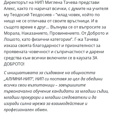
Директорът на НИП Миглена Тачева представи
Алекс, както го наричат всички, с думите на учителя
му Теодосий Теодосиев – “млад човек, който по
нищо не се отличава от своите връстници. И в
същото време е друг… Вълнува се от въпросите за
Морала, Наказанието, Провинението. От Доброто и
Лошото, като физични категории”. Г-жа Тачева
изказа своята благодарност и признателност за
проявената човечност и съпричастност и дарени
средства към всички включили се в каузата ЗА
ДОБРОТО!
С инициативата за създаване на общността
„АЛУМНИ-НИП“, НИП си поставя за цел да обедини
всички свои възпитаници – завършилите
първоначално обучение кандидати за младши съдии,
младши прокурори и младши следователи и да
изгради силна мрежа за взаимодействие и
професионален обмен.