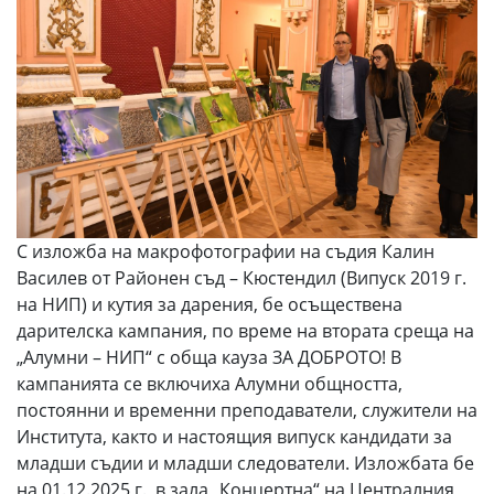
С изложба на макрофотографии на съдия Калин
Василев от Районен съд – Кюстендил (Випуск 2019 г.
на НИП) и кутия за дарения, бе осъществена
дарителска кампания, по време на втората среща на
„Алумни – НИП“ с обща кауза ЗА ДОБРОТО! В
кампанията се включиха Алумни общността,
постоянни и временни преподаватели, служители на
Института, както и настоящия випуск кандидати за
младши съдии и младши следователи. Изложбата бе
на 01.12.2025 г., в зала „Концертна“ на Централния