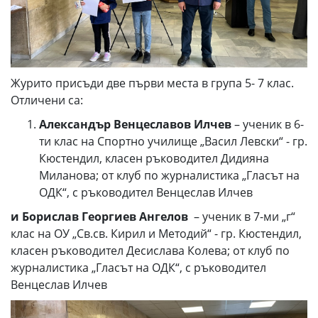
Журито присъди две първи места в група 5- 7 клас.
Отличени са:
Александър Венцеславов Илчев
– ученик в 6-
ти клас на Спортно училище „Васил Левски“ - гр.
Кюстендил, класен ръководител Дидияна
Миланова; от клуб по журналистика „Гласът на
ОДК“, с ръководител Венцеслав Илчев
и Борислав Георгиев Ангелов
– ученик в 7-ми „г“
клас на ОУ „Св.св. Кирил и Методий“ - гр. Кюстендил,
класен ръководител Десислава Колева; от клуб по
журналистика „Гласът на ОДК“, с ръководител
Венцеслав Илчев