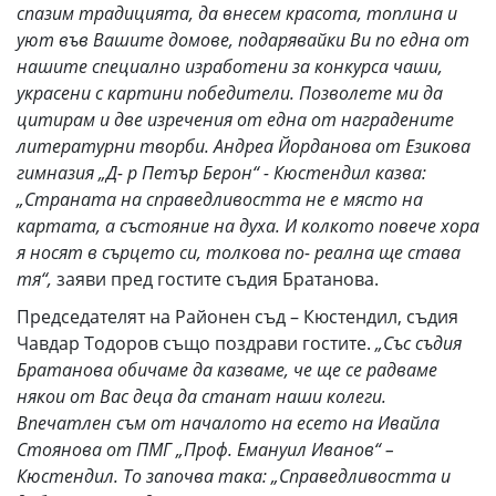
спазим традицията, да внесем красота, топлина и
уют във Вашите домове, подарявайки Ви по една от
нашите специално изработени за конкурса чаши,
украсени с картини победители. Позволете ми да
цитирам и две изречения от една от наградените
литературни творби. Андреа Йорданова от Езикова
гимназия „Д- р Петър Берон“ - Кюстендил казва:
„Страната на справедливостта не е място на
картата, а състояние на духа. И колкото повече хора
я носят в сърцето си, толкова по- реална ще става
тя“,
заяви пред гостите съдия Братанова.
Председателят на Районен съд – Кюстендил, съдия
Чавдар Тодоров също поздрави гостите.
„Със съдия
Братанова обичаме да казваме, че ще се радваме
някои от Вас деца да станат наши колеги.
Впечатлен съм от началото на есето на Ивайла
Стоянова от ПМГ „Проф. Емануил Иванов“ –
Кюстендил. То започва така: „Справедливостта и