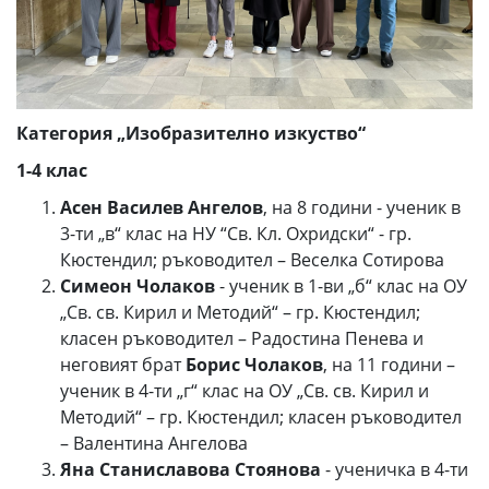
Категория „Изобразително изкуство“
1-
4 клас
Асен Василев Ангелов
, на 8 години - ученик в
3-ти „в“ клас на НУ “Св. Кл. Охридски“ - гр.
Кюстендил; ръководител – Веселка Сотирова
Симеон Чолаков
- ученик в 1-ви „б“ клас на ОУ
„Св. св. Кирил и Методий“ – гр. Кюстендил;
класен ръководител – Радостина Пенева и
неговият брат
Борис Чолаков
, на 11 години –
ученик в 4-ти „г“ клас на ОУ „Св. св. Кирил и
Методий“ – гр. Кюстендил; класен ръководител
– Валентина Ангелова
Яна Станиславова Стоянова
- ученичка в 4-ти