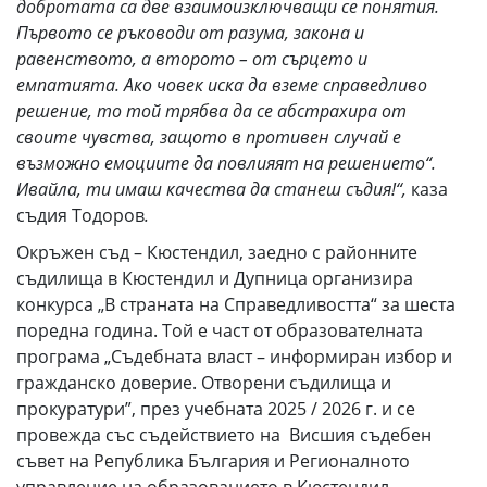
добротата са две взаимоизключващи се понятия.
Първото се ръководи от разума, закона и
равенството, а второто – от сърцето и
емпатията. Ако човек иска да вземе справедливо
решение, то той трябва да се абстрахира от
своите чувства, защото в противен случай е
възможно емоциите да повлияят на решението“.
Ивайла, ти имаш качества да станеш съдия!“,
каза
съдия Тодоров
.
Окръжен съд – Кюстендил, заедно с районните
съдилища в Кюстендил и Дупница организира
конкурса „В страната на Справедливостта“ за шеста
поредна година. Той е част от образователната
програма „Съдебната власт – информиран избор и
гражданско доверие. Отворени съдилища и
прокуратури”, през учебната 2025 / 2026 г. и се
провежда със съдействието на Висшия съдебен
съвет на Република България и Регионалното
управление на образованието в Кюстендил.