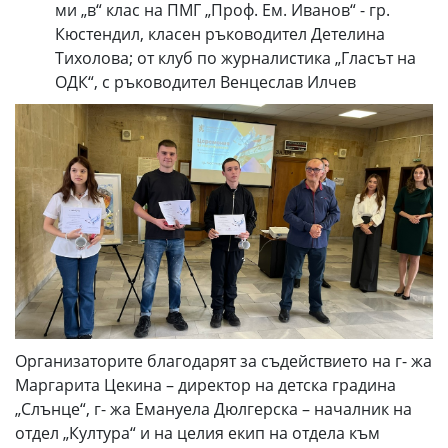
ми „в“ клас на ПМГ „Проф. Ем. Иванов“ - гр.
Кюстендил, класен ръководител Детелина
Тихолова; от клуб по журналистика „Гласът на
ОДК“, с ръководител Венцеслав Илчев
Организаторите благодарят за съдействието на г- жа
Маргарита Цекина – директор на детска градина
„Слънце“, г- жа Емануела Дюлгерска – началник на
отдел „Култура“ и на целия екип на отдела към