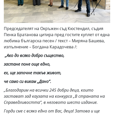
Председателят на Окръжен съд Кюстендил, съдия
Пенка Братанова цитира пред гостите куплет от една
любима българска песен / текст – Миряна Башева,
изпълнение – Богдана Карадочева /:
„Ако до всяко добро същество,
застане поне още едно,
ех, ще започне такъв живот,
че само си викам „Дано“.
„
Благодарим на всички 245 добри деца, които
застават зад каузата на конкурса „В страната на
Справедливостта“, в неговото шесто издание.
Горди сме с всяко едно от Вас, деца! Затова и ще