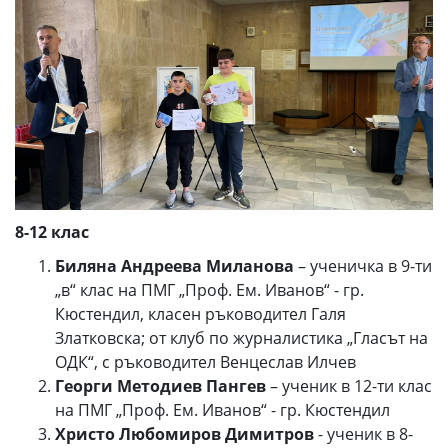
8-12 клас
Биляна Андреева Миланова
– ученичка в 9-ти
„в“ клас на ПМГ „Проф. Ем. Иванов“ - гр.
Кюстендил, класен ръководител Галя
Златковска; от клуб по журналистика „Гласът на
ОДК“, с ръководител Венцеслав Илчев
Георги Методиев Пангев
– ученик в 12-ти клас
на ПМГ „Проф. Ем. Иванов“ - гр. Кюстендил
Христо Любомиров Димитров
- ученик в 8-