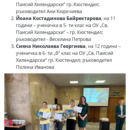
Паисий Хилендарски“ гр. Кюстендил;
ръководител Ани Кюркчиева
Йоана Костадинова Байректарова
, на 11
години – ученичка в 5- ти клас на ОУ „Св.
Паисий Хилендарски“ – гр. Кюстендил;
ръководител - Веселина Петрова
Сияна Николаева Георгиева
, на 12 години –
ученичка в 6- ти „б“ клас на ОУ „Св. Паисий
Хилендарски“ гр. Кюстендил; ръководител
Полина Иванова