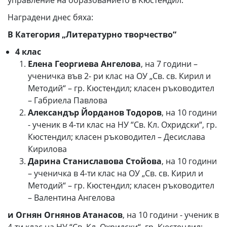
Наградени днес бяха:
В Категория „Литературно творчество“
4 клас
Елена Георгиева Ангелова
, на 7 години –
ученичка във 2- ри клас на ОУ „Св. св. Кирил и
Методий“ – гр. Кюстендил; класен ръководител
– Габриела Павлова
Александър Йорданов Тодоров
, на 10 години
- ученик в 4-ти клас на НУ “Св. Кл. Охридски“, гр.
Кюстендил; класен ръководител – Десислава
Кирилова
Дарина Станиславова Стойова
, на 10 години
– ученичка в 4-ти клас на ОУ „Св. св. Кирил и
Методий“ – гр. Кюстендил; класен ръководител
– Валентина Ангелова
и Огнян Огнянов Атанасов
, на 10 години - ученик в
4-ти клас на НУ “Св. Кл. Охридски“, гр. Кюстендил;