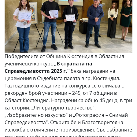
Победителите от Община Кюстендил в Областния
ученически конкурс
„В страната на
Справедливостта 2025 г.“
бяха наградени на
церемония в Съдебната палата в гр. Кюстендил.
Тазгодишното издание на конкурса се отличава с
рекорден брой участници – 245, от 7 общини в
Област Кюстендил. Наградени са общо 45 деца, в три
категории: „Литературно творчество“,
„Изобразително изкуство“ и „Фотография – Снимай
Справедливостта“. Открита бе и Благотворителна
изложба с отличените произведения. Със събраните