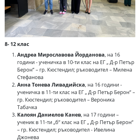
8
- 12 клас
Андреа Мирославова Йорданова
, на 16
години - ученичка в 10-ти клас на ЕГ „ Д-р Петър
Берон“ – гр. Кюстендил; ръководител – Милена
Стефанова
Анна Тонева Ливадийска
, на 16 години -
ученичка в 11-ти клас на ЕГ „ Д-р Петър Берон“ –
гр. Кюстендил; ръководител – Вероника
Табачка
Калоян Даниелов Канев
, на 17 години –
ученик в 11-ти „б“ клас на ЕГ „ Д-р Петър Берон“
– гр. Кюстендил; ръководител - Ивелина
Джонева