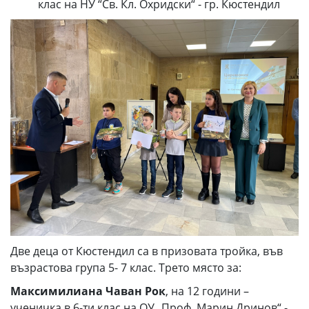
клас на НУ “Св. Кл. Охридски“ - гр. Кюстендил
Две деца от Кюстендил са в призовата тройка, във
възрастова група 5- 7 клас. Трето място за:
Максимилиана Чаван Рок
, на 12 години –
ученичка в 6-ти клас на ОУ „Проф. Марин Дринов“ -