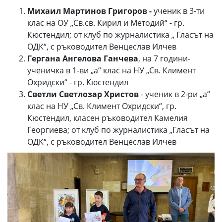
Михаил Мартинов Григоров -
ученик в 3-ти
клас на ОУ „Св.св. Кирил и Методий“ - гр.
Кюстендил; от клуб по журналистика „ Гласът на
ОДК“, с ръководител Венцеслав Илчев
Гергана Ангелова Ганчева
, на 7 години-
ученичка в 1-ви „а“ клас на НУ „Св. Климент
Охридски“ - гр. Кюстендил
Светли Светлозар Христов
- ученик в 2-ри „а“
клас на НУ „Св. Климент Охридски“, гр.
Кюстендил, класен ръководител Камелия
Георгиева; от клуб по журналистика „Гласът на
ОДК“, с ръководител Венцеслав Илчев