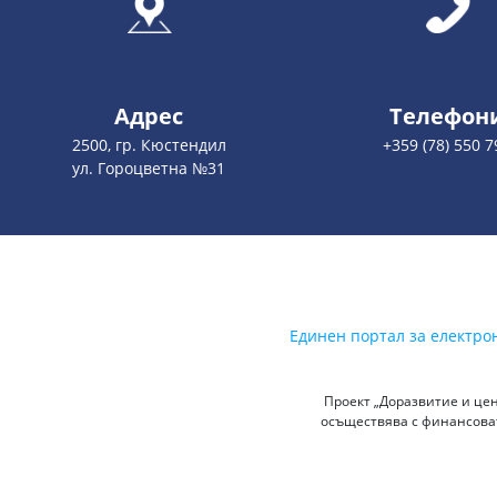
Адрес
Телефон
2500, гр. Кюстендил
+359 (78) 550 7
ул. Гороцветна №31
Единен портал за електро
Проект „Доразвитие и цен
осъществява с финансоват