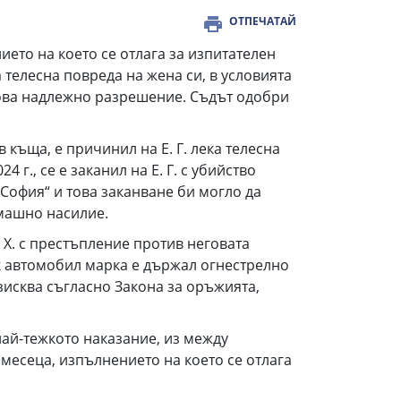
ОТПЕЧАТАЙ
ето на което се отлага за изпитателен
 телесна повреда на жена си, в условията
 това надлежно разрешение. Съдът одобри
 в къща, е причинил на Е. Г. лека телесна
 г., се е заканил на Е. Г. с убийство
. София“ и това заканване би могло да
омашно насилие.
А. Х. с престъпление против неговата
в лек автомобил марка е държал огнестрелно
зисква съгласно Закона за оръжията,
о най-тежкото наказание, из между
месеца, изпълнението на което се отлага