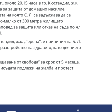
, около 20.15 часа в гр. Кюстендил, ж.к.
на за защита от домашно насилие,
 на която С. Л. се задължава да се
по-малко от 300 метра жилището
аповед за защита или отказ на съда по чл.
.
тендил, ж.к. „Герена“, е причинил на Б. Л.
 разстройство на здравето, като деянието
шаване от свобода” за срок от 5 месеца,
 Присъдата подлежи на жалба и протест