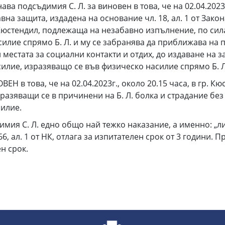
ва подсъдимия С. Л. за виновен в това, че на 02.04.2023г.
вна защита, издадена на основание чл. 18, ал. 1 от Зако
юстендил, подлежаща на незабавно изпълнение, по силата
лие спрямо Б. Л. и му се забранява да приближава на 
 местата за социални контакти и отдих, до издаване на з
илие, изразяващо се във физическо насилие спрямо Б. Л
 в това, че на 02.04.2023г., около 20.15 часа, в гр. Кюс
зразяващи се в причинени на Б. Л. болка и страдание без
илие.
мия С. Л. едно общо най тежко наказание, а именно: „ли
6, ал. 1 от НК, отлага за изпитателен срок от 3 години.
н срок.