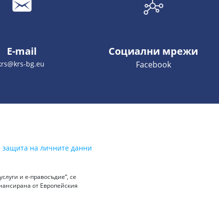
E-mail
Социални мрежи
krs@krs-bg.eu
Facebook
а защита на личните данни
слуги и е-правосъдие“, се
инансирана от Европейския