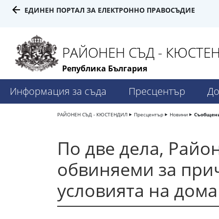
ЕДИНЕН ПОРТАЛ ЗА ЕЛЕКТРОННО ПРАВОСЪДИЕ
РАЙОНЕН СЪД - КЮСТЕ
Република България
Информация за съда
Пресцентър
До
РАЙОНЕН СЪД - КЮСТЕНДИЛ
Пресцентър
Новини
Съобщени
По две дела, Райо
обвиняеми за прич
условията на дом