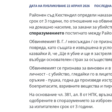
ДАТА НА ПУБЛИКУВАНЕ 22 АПРИЛ 2026
ПОСЛЕДНА 
Районен съд Кюстендил определи наказани
срок от 3 години, по отношение на обвиня
на домашно насилие, за закани за убийст
споразумението
постигнато между Район
Обвиняемият В. Г. / неосъждан / се признава
повреда, като същата е извършена в услови
казвайки й, че „Ще я убие и ще я застреля
възбуди основателен страх за осъществя
Обвиняемият се признава за виновен и в тов
личност - с убийство, гледайки го в лицето
оръжие - пушка, годна да произведе изст
боеприпасите, взривните вещества и пир
На основание чл. 381, ал. 8 от НПК, връзк
одобрените в споразумението за изброени
за изпитателен срок от 3 години.