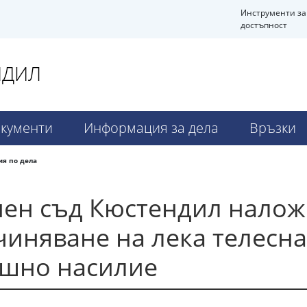
Инструменти за
достъпност
НДИЛ
кументи
Информация за дела
Връзки
я по дела
нен съд Кюстендил налож
иняване на лека телесна
ашно насилие