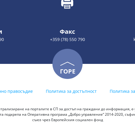
и
Факс
90
+359 (78) 550 790
ГОРЕ
нно правосъдие
Политика за достъпност
Политика з
трализиране на порталите в СП за достъп на граждани до информация, е-у
а подкрепа на Оперативна програма „Добро управление“ 2014-2020, съф
съюз чрез Европейския социален фонд