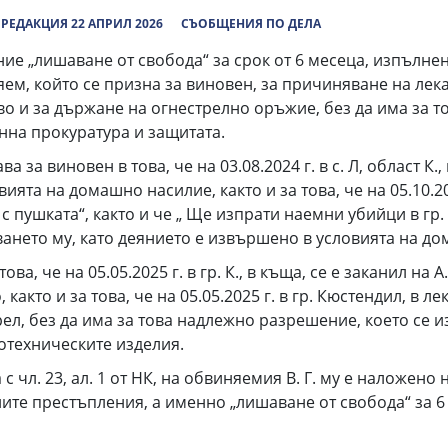
РЕДАКЦИЯ 22 АПРИЛ 2026
СЪОБЩЕНИЯ ПО ДЕЛА
е „лишаване от свобода“ за срок от 6 месеца, изпълнени
ем, който се призна за виновен, за причиняване на лека
во и за държане на огнестрелно оръжие, без да има за
на прокуратура и защитата.
 за виновен в това, че на 03.08.2024 г. в с. Л, област К.,
ята на домашно насилие, както и за това, че на 05.10.2024
 с пушката“, както и че „ Ще изпрати наемни убийци в гр
ването му, като деянието е извършено в условията на д
а, че на 05.05.2025 г. в гр. К., в къща, се е заканил на 
, както и за това, че на 05.05.2025 г. в гр. Кюстендил, 
рел, без да има за това надлежно разрешение, което се и
отехническите изделия.
а с чл. 23, ал. 1 от НК, на обвиняемия В. Г. му е наложен
те престъпления, а именно „лишаване от свобода“ за 6 