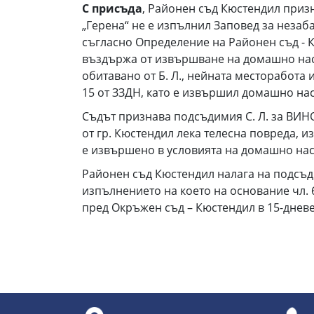
С присъда
, Районен съд Кюстендил призна
„Герена“ не е изпълнил Заповед за незаба
съгласно Определение на Районен съд - К
въздържа от извършване на домашно наси
обитавано от Б. Л., нейната месторабота и
15 от ЗЗДН, като е извършил домашно нас
Съдът признава подсъдимия С. Л. за ВИНОВЕН
от гр. Кюстендил лека телесна повреда, и
е извършено в условията на домашно нас
Районен съд Кюстендил налага на подсъди
изпълнението на което на основание чл. 6
пред Окръжен съд – Кюстендил в 15-дневе