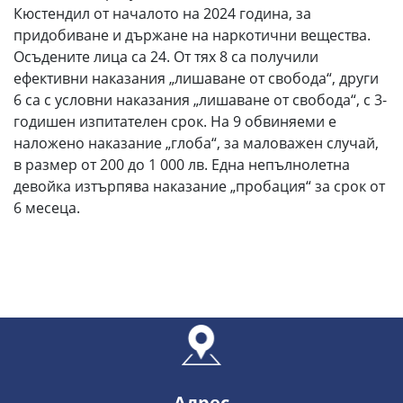
Кюстендил от началото на 2024 година, за
придобиване и държане на наркотични вещества.
Осъдените лица са 24. От тях 8 са получили
ефективни наказания „лишаване от свобода“, други
6 са с условни наказания „лишаване от свобода“, с 3-
годишен изпитателен срок. На 9 обвиняеми е
наложено наказание „глоба“, за маловажен случай,
в размер от 200 до 1 000 лв. Една непълнолетна
девойка изтърпява наказание „пробация“ за срок от
6 месеца.
Адрес