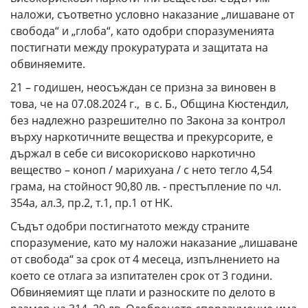
наложи, съответно условно наказание „лишаване от
свобода“ и „глоба“, като одобри споразуменията
постигнати между прокуратурата и защитата на
обвиняемите.
21 – годишен, неосъждан се призна за виновен в
това, че на 07.08.2024 г., в с. Б., Община Кюстендил,
без надлежно разрешително по Закона за контрол
върху наркотичните вещества и прекурсорите, е
държал в себе си високорисково наркотично
вещество – коноп / марихуана / с нето тегло 4,54
грама, на стойност 90,80 лв. - престъпление по чл.
354а, ал.3, пр.2, т.1, пр.1 от НК.
Съдът одобри постигнатото между страните
споразумение, като му наложи наказание „лишаване
от свобода“ за срок от 4 месеца, изпълнението на
което се отлага за изпитателен срок от 3 години.
Обвиняемият ще плати и разноските по делото в