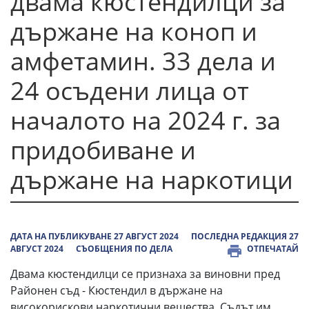
двама кюстендилци за
държане на коноп и
амфетамин. 33 дела и
24 осъдени лица от
началото на 2024 г. за
придобиване и
държане на наркотици
ДАТА НА ПУБЛИКУВАНЕ 27 АВГУСТ 2024
ПОСЛЕДНА РЕДАКЦИЯ 27
АВГУСТ 2024
СЪОБЩЕНИЯ ПО ДЕЛА
ОТПЕЧАТАЙ
Двама кюстендилци се признаха за виновни пред
Районен съд - Кюстендил в държане на
високорискови наркотични вещества. Съдът им