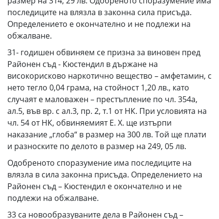
размер на 314, 29 лв. Одобреното споразумение има
последиците на влязла в законна сила присъда.
Определението е окончателно и не подлежи на
обжалване.
31- годишен обвиняем се призна за виновен пред
Районен съд - Кюстендил в държане на
високорисково наркотично вещество – амфетамин, с
нето тегло 0,04 грама, на стойност 1,20 лв., като
случаят е маловажен – престъпление по чл. 354а,
ал.5, във вр. с ал.3, пр. 2, т.1 от НК. При условията на
чл. 54 от НК, обвиняемият Е. Х. ще изтърпи
наказание „глоба“ в размер на 300 лв. Той ще плати
и разноските по делото в размер на 249, 05 лв.
Одобреното споразумение има последиците на
влязла в сила законна присъда. Определението на
Районен съд – Кюстендил е окончателно и не
подлежи на обжалване.
33 са новообразуваните дела в Районен съд –