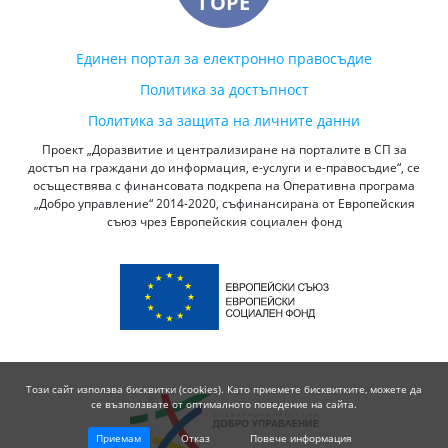
ГОРЕ
Единен портал за електронно правосъдие
Политика за достъпност
Политика за защита на личните данни
Проект „Доразвитие и централизиране на порталите в СП за
достъп на граждани до информация, е-услуги и е-правосъдие“, се
осъществява с финансовата подкрепа на Оперативна програма
„Добро управление“ 2014-2020, съфинансирана от Европейския
съюз чрез Европейския социален фонд
Този сайт използва бисквитки (cookies). Като приемете бисквитките, можете да
се възползвате от оптималното поведение на сайта.
Приемам
Отказ
Повече информация